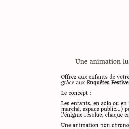
Accueil
Les Missions Escape Gam
photos
Mentions Légales
Une animation l
Offrez aux enfants de votr
grâce aux
Enquêtes Festive
Le concept :
Les enfants, en solo ou en
marché, espace public…) p
l’énigme résolue, chaque e
Une animation non chronom