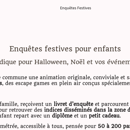
e
Objectifs pédagogiques
Enquêtes Festives
Organisation
Enquêtes festives pour enfants
udique pour Halloween, Noël et vos évén
e commune une animation originale, conviviale et s
s
, des escape games en plein air conçus spécialemen
 famille, reçoivent un
livret d’enquête
et parcourent 
our retrouver des
indices disséminés dans la zone d
nfant repart avec un
diplôme
et un
petit cadeau
.
étrée, accessible à tous, pensée pour
50 à 200 par